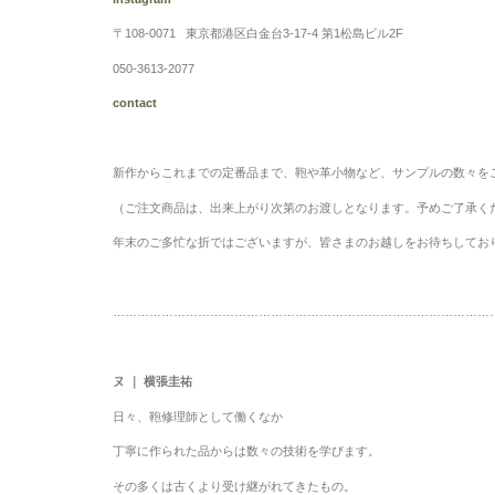
〒108-0071 東京都港区白金台3-17-4 第1松島ビル2F
050-3613-2077
contact
新作からこれまでの定番品まで、鞄や革小物など、サンプルの数々を
（ご注文商品は、出来上がり次第のお渡しとなります。予めご了承く
年末のご多忙な折ではございますが、皆さまのお越しをお待ちしてお
…………………………………………………………………………………
ヌ ｜ 横張圭祐
日々、鞄修理師として働くなか
丁寧に作られた品からは数々の技術を学びます。
その多くは古くより受け継がれてきたもの。