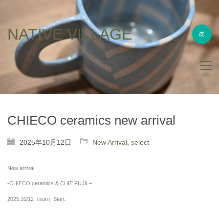
NATIVE VILLAGE
CHIECO ceramics new arrival
2025年10月12日
New Arrival
,
select
New arrival
-CHIECO ceramics & CHIE FUJII –
2025.10/12（sun）Start.