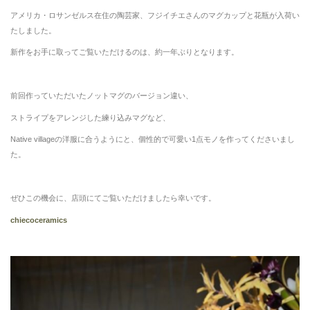
アメリカ・ロサンゼルス在住の陶芸家、フジイチエさんのマグカップと花瓶が入荷い
たしました。
新作をお手に取ってご覧いただけるのは、約一年ぶりとなります。
前回作っていただいたノットマグのバージョン違い、
ストライプをアレンジした練り込みマグなど、
Native villageの洋服に合うようにと、個性的で可愛い1点モノを作ってくださいまし
た。
ぜひこの機会に、店頭にてご覧いただけましたら幸いです。
chiecoceramics